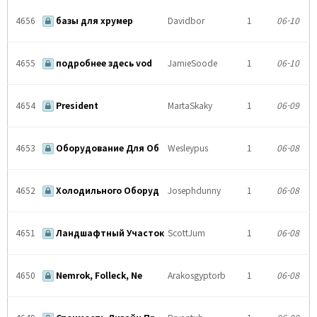
4656
базы для хрумер
Davidbor
1
06-10
4655
подробнее здесь vod
JamieSoode
1
06-10
4654
President
MartaSkaky
1
06-09
4653
Оборудование Для Об
Wesleypus
1
06-08
4652
Холодильного Оборуд
Josephdunny
1
06-08
4651
Ландшафтный Участок
ScottJum
1
06-08
4650
Nemrok, Folleck, Ne
Arakosgyptorb
1
06-08