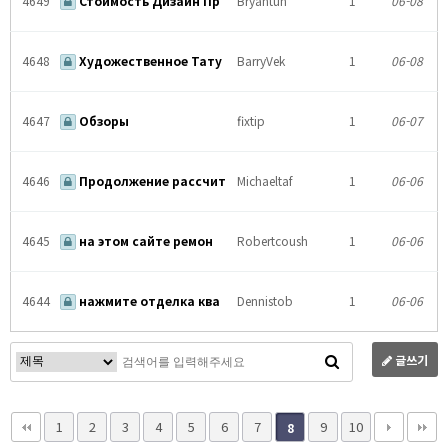
4649
Стоимость Дизайн Пр
Bryantuh
1
06-08
4648
Художественное Тату
BarryVek
1
06-08
4647
Обзоры
fixtip
1
06-07
4646
Продолжение рассчит
Michaeltaf
1
06-06
4645
на этом сайте ремон
Robertcoush
1
06-06
4644
нажмите отделка ква
Dennistob
1
06-06
글쓰기
1
2
3
4
5
6
7
9
10
8