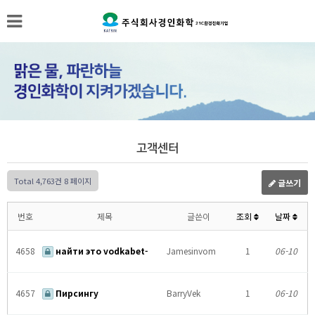
고객센터
Total 4,763건
8 페이지
글쓰기
번호
제목
글쓴이
조회
날짜
4658
найти это vodkabet-
Jamesinvom
1
06-10
4657
Пирсингу
BarryVek
1
06-10