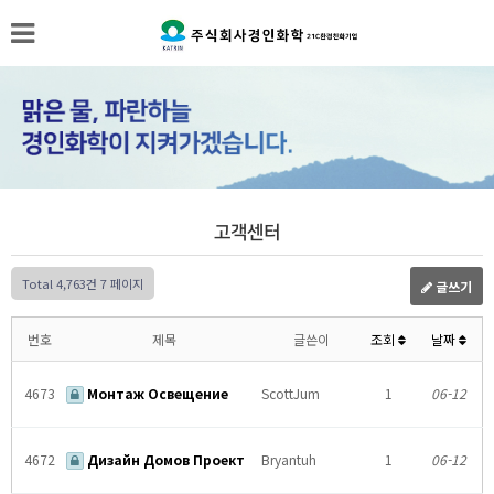
고객센터
Total 4,763건
7 페이지
글쓰기
번호
제목
글쓴이
조회
날짜
4673
Монтаж Освещение
ScottJum
1
06-12
4672
Дизайн Домов Проект
Bryantuh
1
06-12