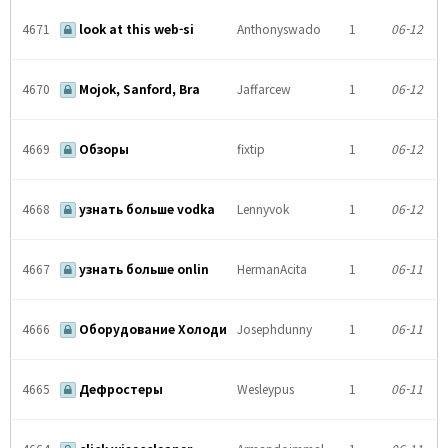
4671
look at this web-si
Anthonyswado
1
06-12
4670
Mojok, Sanford, Bra
Jaffarcew
1
06-12
4669
Обзоры
fixtip
1
06-12
4668
узнать больше vodka
Lennyvok
1
06-12
4667
узнать больше onlin
HermanAcita
1
06-11
4666
Оборудование Холоди
Josephdunny
1
06-11
4665
Дефростеры
Wesleypus
1
06-11