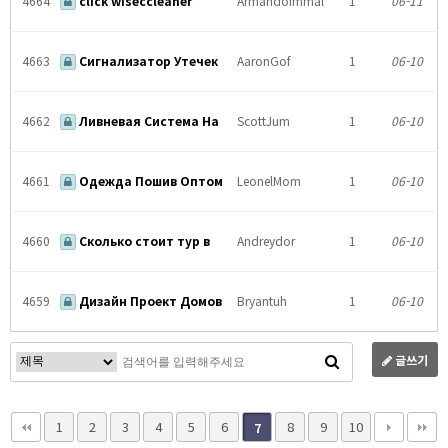
4664
click wiseccleaner
Armandoimmal
1
06-11
4663
Сигнализатор Утечек
AaronGof
1
06-10
4662
Ливневая Система На
ScottJum
1
06-10
4661
Одежда Пошив Оптом
LeonelMom
1
06-10
4660
Сколько стоит тур в
Andreydor
1
06-10
4659
Дизайн Проект Домов
Bryantuh
1
06-10
글쓰기
1
2
3
4
5
6
8
9
10
7