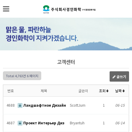
고객센터
Total 4,763건
6 페이지
글쓰기
번호
제목
글쓴이
조회
날짜
4688
Ландшафтное Дизайн
ScottJum
1
06-15
4687
Проект Интерьер Диз
Bryantuh
1
06-14