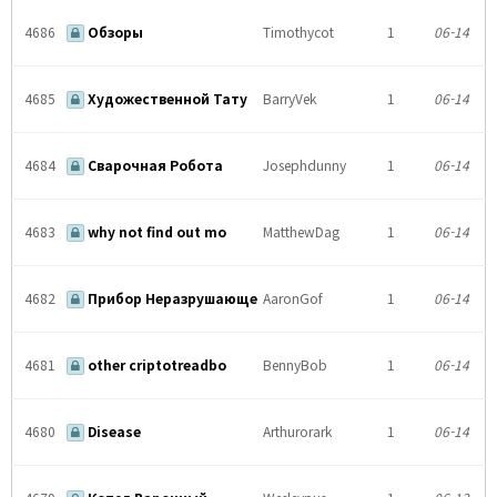
4686
Обзоры
Timothycot
1
06-14
4685
Художественной Тату
BarryVek
1
06-14
4684
Сварочная Робота
Josephdunny
1
06-14
4683
why not find out mo
MatthewDag
1
06-14
4682
Прибор Неразрушающе
AaronGof
1
06-14
4681
other criptotreadbo
BennyBob
1
06-14
4680
Disease
Arthurorark
1
06-14