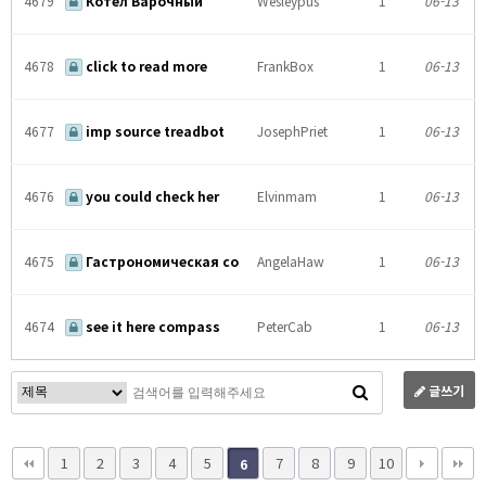
4679
Котел Варочный
Wesleypus
1
06-13
4678
click to read more
FrankBox
1
06-13
4677
imp source treadbot
JosephPriet
1
06-13
4676
you could check her
Elvinmam
1
06-13
4675
Гастрономическая со
AngelaHaw
1
06-13
4674
see it here compass
PeterCab
1
06-13
글쓰기
1
2
3
4
5
7
8
9
10
6