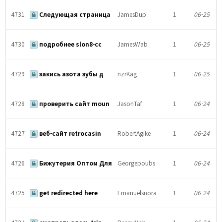
4731
Следующая страница
JamesDup
1
06-25
4730
подробнее slon8-cc
JamesWab
1
06-25
4729
закись азота зубы д
nzrKag
1
06-25
4728
проверить сайт moun
JasonTaf
1
06-24
4727
веб-сайт retrocasin
RobertAgike
1
06-24
4726
Бижутерия Оптом Для
Georgepoubs
1
06-24
4725
get redirected here
Emanuelsnora
1
06-24