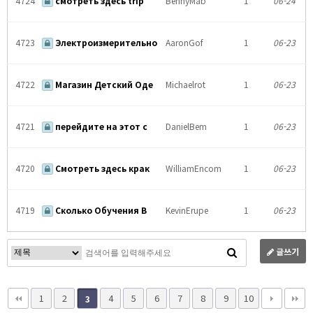
4724
смотреть здесь trip
BennyMab
1
06-24
4723
Электроизмерительно
AaronGof
1
06-23
4722
Магазин Детский Оде
Michaelrot
1
06-23
4721
перейдите на этот с
DanielBem
1
06-23
4720
Смотреть здесь крак
WilliamEncom
1
06-23
4719
Сколько Обучения В
KevinErupe
1
06-23
글쓰기
1
2
4
5
6
7
8
9
10
3