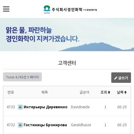
고객센터
Total 4,763건
3 페이지
글쓰기
번호
제목
글쓴이
조회
날짜
4733
Интерьеры Деревянно
Davidneide
1
06-25
4732
Гостиницы Бронирова
Geraldhaize
1
06-25