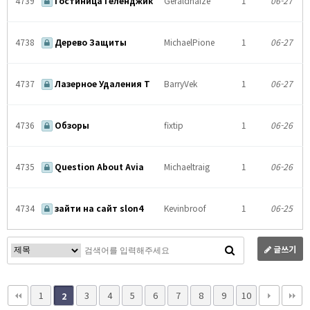
4739
Гостиница Геленджик
Geraldhaize
1
06-27
4738
Дерево Защиты
MichaelPione
1
06-27
4737
Лазерное Удаления Т
BarryVek
1
06-27
4736
Обзоры
fixtip
1
06-26
4735
Question About Avia
Michaeltraig
1
06-26
4734
зайти на сайт slon4
Kevinbroof
1
06-25
글쓰기
1
3
4
5
6
7
8
9
10
2