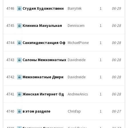
4746
Студия Художественн
BarryVek
1
06-29
4745
Клиника Мануальная
Denniscem
1
06-28
4744
Санэпидемстанция Оф
MichaelPione
1
06-28
4743
Салоны Межкомнатных
Davidneide
1
06-28
4742
Межкомнатные Двери
Davidneide
1
06-28
4741
Женская Интернет Од
AndrewAnics
1
06-28
4740
в этом разделе
Chrisfap
1
06-27