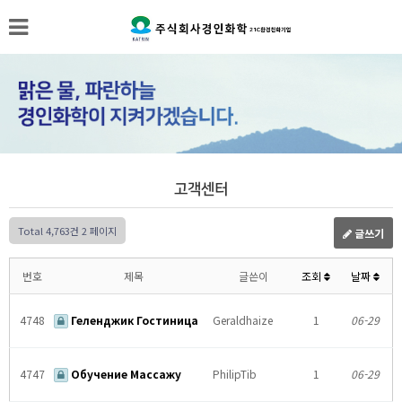
고객센터
Total 4,763건
2 페이지
글쓰기
번호
제목
글쓴이
조회
날짜
4748
Геленджик Гостиница
Geraldhaize
1
06-29
4747
Обучение Массажу
PhilipTib
1
06-29